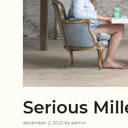
Serious Mil
december 2, 2022
by
admin